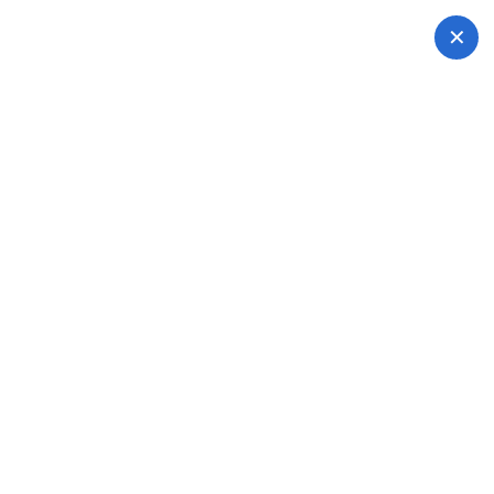
✕
城
影视中心
联系我们
登录平台
与平台功
指引。